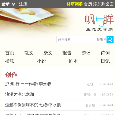
登录
注册
林草网群
台历
添加到桌面
首页
散文
杂文
报告
游记
诗词
楹联
小说
剧本
日记
创作
泸 州 行 一一作者/ 李永春
|
| 24-05-15
心悦
浪漫之湖北龙湖
|
| 24-05-15
图说中国
歪船不倒漏舸不沉 七绝▪平水韵
|
| 24-05-14
日月峡