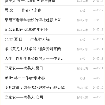
虞美人 五一劳动节 灾难与善举
|
| 24-05-14
鄱湖人家
思 念 一一作者/李永春
|
| 24-05-12
心悦
阜阳市老年学会松竹诗社赴颍上采风行
|
| 24-05-12
鄱湖人家
纪念五四运动105周年有怀
|
| 24-05-12
鄱湖人家
北 方 夏 日一一作者/孙万福
|
| 24-05-11
心悦
读《黄龙山人唱和》谢象贤君寄赠
|
| 24-05-11
鄱湖人家
人生可以用生命替换的人一一作者/李永春
|
| 24-05-11
心悦
郑家安——虞美人 夏日
|
| 24-05-11
鄱湖人家
琴 叶 榕一一作者/李永春
|
| 24-05-10
心悦
图片故事：绿头鸭妈妈救子迎战天鹅
|
| 24-05-10
图说中国
郑家安——虞美人 心网
|
| 24-05-10
鄱湖人家