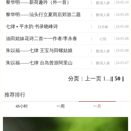
黎华明——新荷趣吟（外一首）
|
| 24-05-10
鄱湖人家
黎华明——汕头行立夏雨后郊游二题
|
| 24-05-09
鄱湖人家
七律 ▪ 平水韵 书录晓峰诗
|
| 24-05-08
日月峡
油田姐妹花诗二首一一作者/李永春
|
| 24-05-08
心悦
朱以福——七律 王宝与田螺姑娘
|
| 24-05-08
鄱湖人家
朱以福——七律 台岛曾游阿里山
|
| 24-05-07
鄱湖人家
分页：
上一页
1...
|
[ 50 ]
推荐排行
48小时
一周
一月