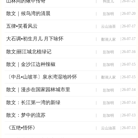
山林间的锹甲传奇
|
| 26-07-21
狗蛋儿
散文｜候鸟湾的清晨
|
| 26-07-20
彭加明
五律▪笑看风云
|
| 26-07-17
云山油茶
大石调▪初生月儿 月下咏怀
|
| 26-07-17
鄱湖人家
散文|丽江城北植绿记
|
| 26-07-16
彭加明
散文｜金沙江边种辣椒
|
| 26-07-15
彭加明
〔中吕▪山坡羊〕泉水湾湿地吟怀
|
| 26-07-15
鄱湖人家
散文｜漫步在国家园林城市里
|
| 26-07-14
彭加明
散文：长江第一湾的新绿
|
| 26-07-14
彭加明
散文：梦中的流苏
|
| 26-07-13
彭加明
《五绝▪悟怀》
|
| 26-07-13
云山油茶