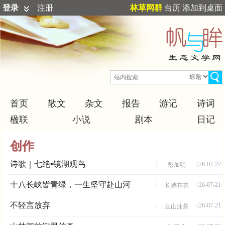
登录
注册
林草网群
台历
添加到桌面
首页
散文
杂文
报告
游记
诗词
楹联
小说
剧本
日记
创作
诗歌｜七绝▪镜湖观鸟
|
| 26-07-22
彭加明
十八长峡皆青绿，一生坚守赴山河
|
| 26-07-21
长峡布衣
不轻言放弃
|
| 26-07-21
云山油茶