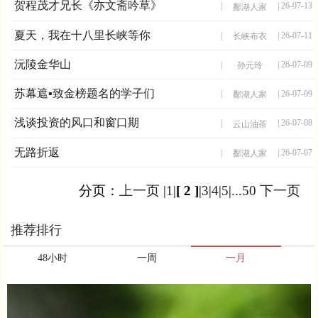
贺程茂才兄长《亦文斋吟草》
|
| 26-07-13
鄱湖人家
夏天，我在十八里长峡等你
|
| 26-07-11
长峡布衣
沅陵金华山
|
| 26-07-09
孙元玲
苏幕遮▪致金榜题名的学子们
|
| 26-07-09
鄱湖人家
浅谈投资的风口和窗口期
|
| 26-07-08
云山油茶
无路折返
|
| 26-07-07
鄱湖人家
分页：
上一页
|
1
|
[ 2 ]
|
3
|
4
|
5
|
...50
下一页
推荐排行
48小时
一周
一月