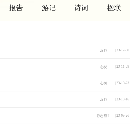
报告
游记
诗词
楹联
|
| 23-12-30
袁帅
|
| 23-11-09
心悦
|
| 23-10-23
心悦
|
| 23-10-16
袁帅
|
| 23-09-26
静志斋主