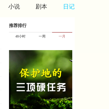
小说
剧本
日记
推荐排行
48小时
一周
一月