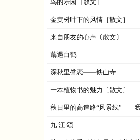
鸟的乐园［散文］
金黄树叶下的风情［散文］
来自朋友的心声〔散文〕
藕遇白鹤
深秋里誊恋——铁山寺
一本植物书的魅力〔散文〕
秋日里的高速路“风景线”——
九 江 颂