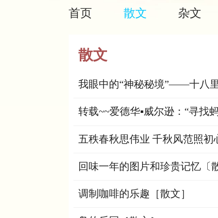
首页
散文
杂文
散文
我眼中的“神秘秘境”——十八
转载~~爱德华▪威尔逊：“寻找
五秩春秋思伟业 千秋风范照初
回味一年的图片和珍贵记忆〔
调制咖啡的乐趣［散文］