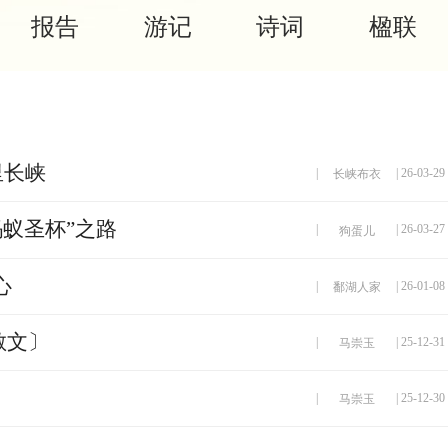
报告
游记
诗词
楹联
里长峡
|
| 26-03-29
长峡布衣
蚂蚁圣杯”之路
|
| 26-03-27
狗蛋儿
心
|
| 26-01-08
鄱湖人家
散文〕
|
| 25-12-31
马崇玉
|
| 25-12-30
马崇玉