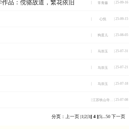
学作品：傥骆故道，繁花依旧
|
| 25-09-16
常青藤
|
| 25-09-15
心悦
|
| 25-08-05
狗蛋儿
〕
|
| 25-07-31
马崇玉
|
| 25-07-21
马崇玉
|
| 25-07-18
马崇玉
|
| 25-07-08
江苏铁山寺国家森林公园
分页：
上一页
|
1
|
2
|
3
|
[ 4 ]
|
5
|
...50
下一页