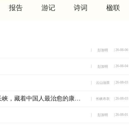
报告
游记
诗词
楹联
|
| 26-08-06
彭加明
|
| 26-08-04
彭加明
|
| 26-08-03
云山油茶
别人逛森林只为打卡，十八里长峡，藏着中国人最治愈的康养答案
|
| 26-08-03
长峡布衣
|
| 26-08-01
彭加明