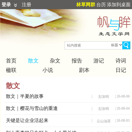
登录
注册
林草网群
台历
添加到桌面
首页
散文
杂文
报告
游记
诗词
楹联
小说
剧本
日记
散文
散文｜半夏的故事
|
| 26-08-06
彭加明
散文｜樱花与雪山的重逢
|
| 26-08-04
彭加明
关键是让企业活起来
|
| 26-08-03
云山油茶