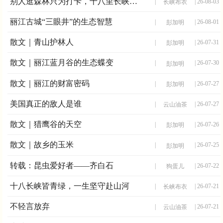
别人逛森林只为打卡，十八里长峡，藏着中国人最治愈的康养答案
|
| 26-08-03
长峡布衣
丽江古城“三眼井”的生态智慧
|
| 26-08-01
彭加明
散文｜青山护林人
|
| 26-07-31
彭加明
散文｜丽江蓝月谷的生态蝶变
|
| 26-07-30
彭加明
散文｜丽江的财富密码
|
| 26-07-27
彭加明
美国真正的敌人是谁
|
| 26-07-27
云山油茶
散文｜猎鹰谷的天空
|
| 26-07-26
彭加明
散文｜故乡的玉米
|
| 26-07-25
彭加明
转载：昆虫爱好者——齐白石
|
| 26-07-22
狗蛋儿
十八长峡皆青绿，一生坚守赴山河
|
| 26-07-21
长峡布衣
不轻言放弃
|
| 26-07-21
云山油茶