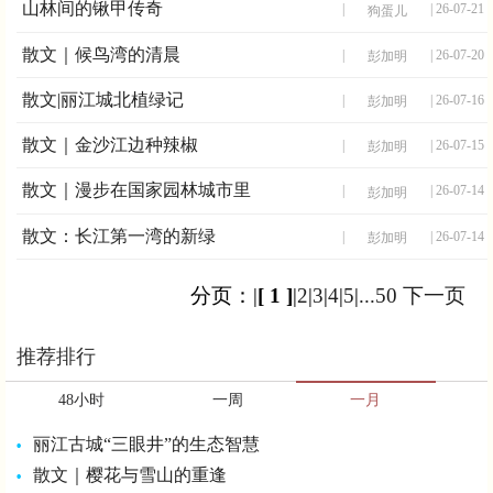
山林间的锹甲传奇
|
| 26-07-21
狗蛋儿
散文｜候鸟湾的清晨
|
| 26-07-20
彭加明
散文|丽江城北植绿记
|
| 26-07-16
彭加明
散文｜金沙江边种辣椒
|
| 26-07-15
彭加明
散文｜漫步在国家园林城市里
|
| 26-07-14
彭加明
散文：长江第一湾的新绿
|
| 26-07-14
彭加明
分页：|
[ 1 ]
|
2
|
3
|
4
|
5
|
...50
下一页
推荐排行
48小时
一周
一月
丽江古城“三眼井”的生态智慧
散文｜樱花与雪山的重逢